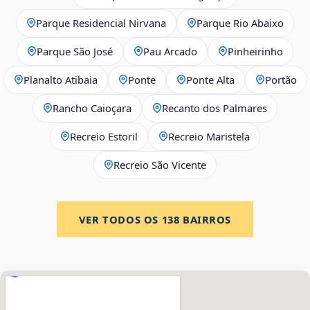
Parque Residencial Nirvana
Parque Rio Abaixo
Parque São José
Pau Arcado
Pinheirinho
Planalto Atibaia
Ponte
Ponte Alta
Portão
Rancho Caioçara
Recanto dos Palmares
Recreio Estoril
Recreio Maristela
Recreio São Vicente
VER TODOS OS
138
BAIRROS