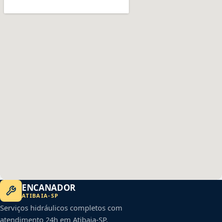
ENCANADOR
ATIBAIA
-
SP
Serviços hidráulicos completos com
atendimento 24h em
Atibaia
-
SP
.