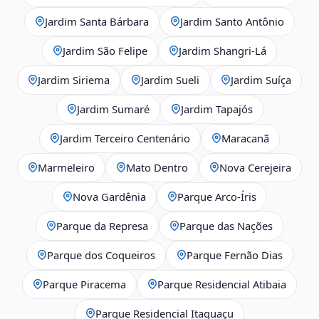
Jardim Santa Bárbara
Jardim Santo Antônio
Jardim São Felipe
Jardim Shangri-Lá
Jardim Siriema
Jardim Sueli
Jardim Suíça
Jardim Sumaré
Jardim Tapajós
Jardim Terceiro Centenário
Maracanã
Marmeleiro
Mato Dentro
Nova Cerejeira
Nova Gardênia
Parque Arco-Íris
Parque da Represa
Parque das Nações
Parque dos Coqueiros
Parque Fernão Dias
Parque Piracema
Parque Residencial Atibaia
Parque Residencial Itaguaçu