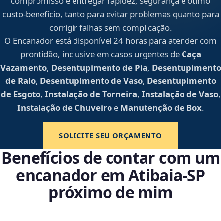
compromisso é entregar rapidez, segurança e ótimo
custo-benefício, tanto para evitar problemas quanto para
corrigir falhas sem complicação.
O Encanador está disponível 24 horas para atender com
prontidão, inclusive em casos urgentes de
Caça
Vazamento
,
Desentupimento de Pia
,
Desentupimento
de Ralo
,
Desentupimento de Vaso
,
Desentupimento
de Esgoto
,
Instalação de Torneira
,
Instalação de Vaso
,
Instalação de Chuveiro
e
Manutenção de Box
.
SOLICITE SEU ORÇAMENTO
Benefícios de contar com um
encanador em Atibaia‑SP
próximo de mim