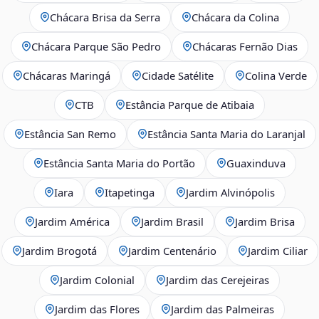
Chácara Brisa da Serra
Chácara da Colina
Chácara Parque São Pedro
Chácaras Fernão Dias
Chácaras Maringá
Cidade Satélite
Colina Verde
CTB
Estância Parque de Atibaia
Estância San Remo
Estância Santa Maria do Laranjal
Estância Santa Maria do Portão
Guaxinduva
Iara
Itapetinga
Jardim Alvinópolis
Jardim América
Jardim Brasil
Jardim Brisa
Jardim Brogotá
Jardim Centenário
Jardim Ciliar
Jardim Colonial
Jardim das Cerejeiras
Jardim das Flores
Jardim das Palmeiras