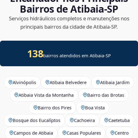
Bairros de Atibaia‑SP
Serviços hidráulicos completos e manutenções nos
principais bairros da cidade de Atibaia‑SP.
138
bairros atendidos em Atibaia-SP
Alvinópolis
Atibaia Belvedere
Atibaia Jardim
Atibaia Vista da Montanha
Bairro das Brotas
Bairro dos Pires
Boa Vista
Bosque dos Eucalíptos
Cachoeira
Caetetuba
Campos de Atibaia
Casas Populares
Centro