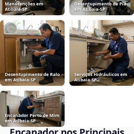
Manutenções em
Desentupimento de Pia
Atibaia‑SP
em Atibaia‑SP
Desentupimento de Ralo
Serviços Hidráulicos em
em Atibaia‑SP
Atibaia‑SP
Encanador Perto de Mim
em Atibaia‑SP
Encanador nos Principais