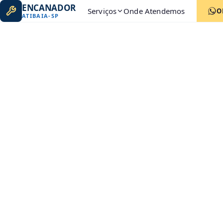
ENCANADOR
Serviços
Onde Atendemos
O
ATIBAIA
-
SP