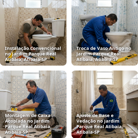
Instalação Convencional
Troca de Vaso Antigo no
no Jardim Parque Real
Jardim Parque Real
Atibaia, Atibaia‑SP
Atibaia, Atibaia‑SP
Montagem de Caixa
Ajuste de Base e
Acoplada no Jardim
Vedação no Jardim
Parque Real Atibaia,
Parque Real Atibaia,
Atibaia‑SP
Atibaia‑SP