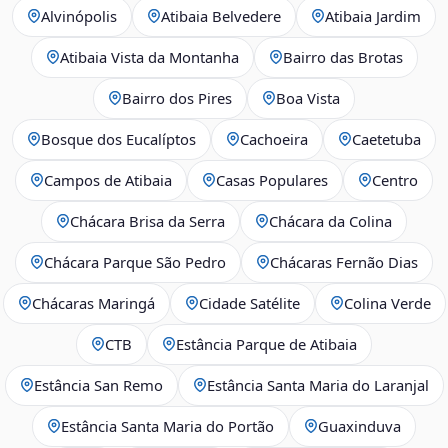
Alvinópolis
Atibaia Belvedere
Atibaia Jardim
Atibaia Vista da Montanha
Bairro das Brotas
Bairro dos Pires
Boa Vista
Bosque dos Eucalíptos
Cachoeira
Caetetuba
Campos de Atibaia
Casas Populares
Centro
Chácara Brisa da Serra
Chácara da Colina
Chácara Parque São Pedro
Chácaras Fernão Dias
Chácaras Maringá
Cidade Satélite
Colina Verde
CTB
Estância Parque de Atibaia
Estância San Remo
Estância Santa Maria do Laranjal
Estância Santa Maria do Portão
Guaxinduva