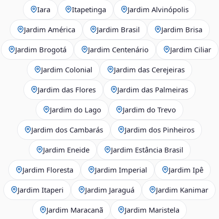
Iara
Itapetinga
Jardim Alvinópolis
Jardim América
Jardim Brasil
Jardim Brisa
Jardim Brogotá
Jardim Centenário
Jardim Ciliar
Jardim Colonial
Jardim das Cerejeiras
Jardim das Flores
Jardim das Palmeiras
Jardim do Lago
Jardim do Trevo
Jardim dos Cambarás
Jardim dos Pinheiros
Jardim Eneide
Jardim Estância Brasil
Jardim Floresta
Jardim Imperial
Jardim Ipê
Jardim Itaperi
Jardim Jaraguá
Jardim Kanimar
Jardim Maracanã
Jardim Maristela