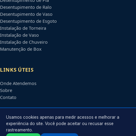
Desentupimento de Ralo
Desentupimento de Vaso
Desentupimento de Esgoto
Instalação de Torneira
Instalação de Vaso
Instalação de Chuveiro
Manutenção de Box
LINKS ÚTEIS
Onde Atendemos
Sobre
Contato
CONTATO
Usamos cookies apenas para medir acessos e melhorar a
experiência do site. Você pode aceitar ou recusar esse
rastreamento.
Atendimento em
Atibaia
-
SP
e regiões parceiras