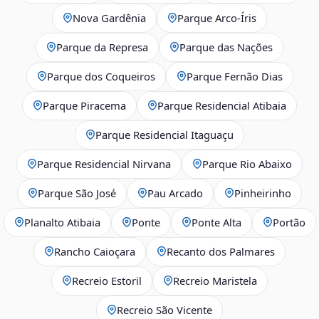
Nova Gardênia
Parque Arco-Íris
Parque da Represa
Parque das Nações
Parque dos Coqueiros
Parque Fernão Dias
Parque Piracema
Parque Residencial Atibaia
Parque Residencial Itaguaçu
Parque Residencial Nirvana
Parque Rio Abaixo
Parque São José
Pau Arcado
Pinheirinho
Planalto Atibaia
Ponte
Ponte Alta
Portão
Rancho Caioçara
Recanto dos Palmares
Recreio Estoril
Recreio Maristela
Recreio São Vicente