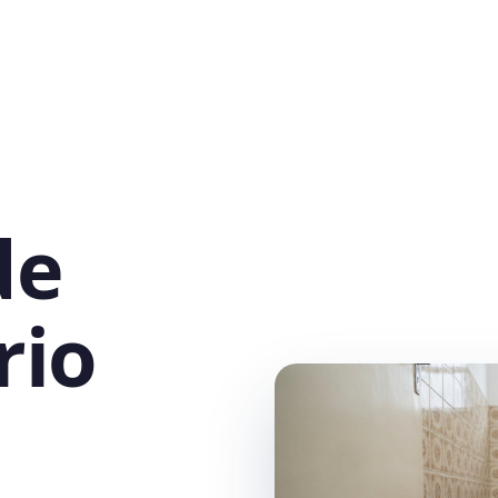
de
rio