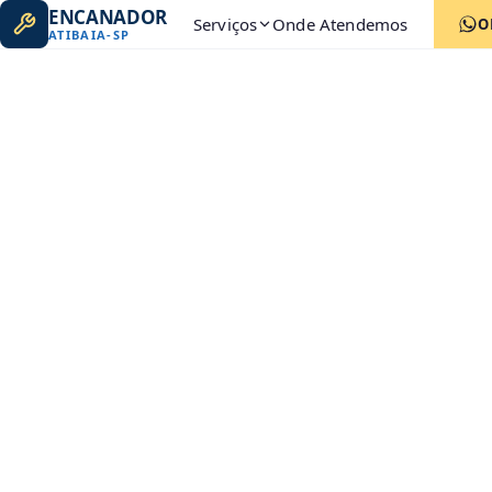
ENCANADOR
Serviços
Onde Atendemos
O
ATIBAIA
-
SP