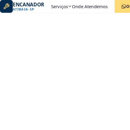
ENCANADOR
Serviços
Onde Atendemos
O
ATIBAIA
-
SP