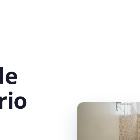
de
rio