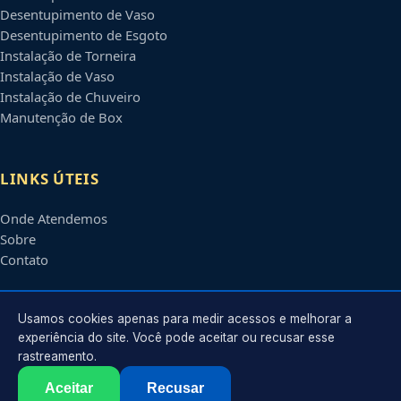
Desentupimento de Vaso
Desentupimento de Esgoto
Instalação de Torneira
Instalação de Vaso
Instalação de Chuveiro
Manutenção de Box
LINKS ÚTEIS
Onde Atendemos
Sobre
Contato
CONTATO
Usamos cookies apenas para medir acessos e melhorar a
experiência do site. Você pode aceitar ou recusar esse
rastreamento.
Atendimento em
Atibaia
-
SP
e regiões parceiras
contato@encanadorematibaia.com.br
Aceitar
Recusar