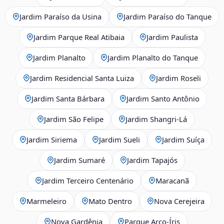
Jardim Paraíso da Usina
Jardim Paraíso do Tanque
Jardim Parque Real Atibaia
Jardim Paulista
Jardim Planalto
Jardim Planalto do Tanque
Jardim Residencial Santa Luiza
Jardim Roseli
Jardim Santa Bárbara
Jardim Santo Antônio
Jardim São Felipe
Jardim Shangri-Lá
Jardim Siriema
Jardim Sueli
Jardim Suíça
Jardim Sumaré
Jardim Tapajós
Jardim Terceiro Centenário
Maracanã
Marmeleiro
Mato Dentro
Nova Cerejeira
Nova Gardênia
Parque Arco-Íris