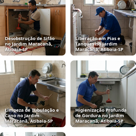
Desobstrução de Sifão
Liberação em Pias e
no Jardim Maracanã,
Tanques no Jardim
Atibaia‑SP
Maracanã, Atibaia‑SP
Limpeza de Tubulação e
Higienização Profunda
Cano no Jardim
de Gordura no Jardim
Maracanã, Atibaia‑SP
Maracanã, Atibaia‑SP