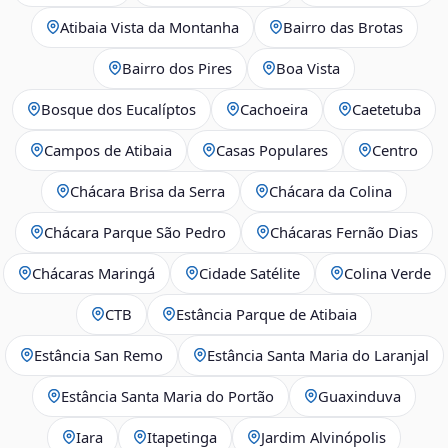
Atibaia Vista da Montanha
Bairro das Brotas
Bairro dos Pires
Boa Vista
Bosque dos Eucalíptos
Cachoeira
Caetetuba
Campos de Atibaia
Casas Populares
Centro
Chácara Brisa da Serra
Chácara da Colina
Chácara Parque São Pedro
Chácaras Fernão Dias
Chácaras Maringá
Cidade Satélite
Colina Verde
CTB
Estância Parque de Atibaia
Estância San Remo
Estância Santa Maria do Laranjal
Estância Santa Maria do Portão
Guaxinduva
Iara
Itapetinga
Jardim Alvinópolis