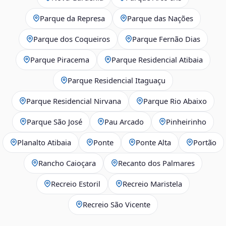
Parque da Represa
Parque das Nações
Parque dos Coqueiros
Parque Fernão Dias
Parque Piracema
Parque Residencial Atibaia
Parque Residencial Itaguaçu
Parque Residencial Nirvana
Parque Rio Abaixo
Parque São José
Pau Arcado
Pinheirinho
Planalto Atibaia
Ponte
Ponte Alta
Portão
Rancho Caioçara
Recanto dos Palmares
Recreio Estoril
Recreio Maristela
Recreio São Vicente