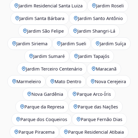
Jardim Residencial Santa Luiza
Jardim Roseli
Jardim Santa Bárbara
Jardim Santo Antônio
Jardim São Felipe
Jardim Shangri-Lá
Jardim Siriema
Jardim Sueli
Jardim Suíça
Jardim Sumaré
Jardim Tapajós
Jardim Terceiro Centenário
Maracanã
Marmeleiro
Mato Dentro
Nova Cerejeira
Nova Gardênia
Parque Arco-Íris
Parque da Represa
Parque das Nações
Parque dos Coqueiros
Parque Fernão Dias
Parque Piracema
Parque Residencial Atibaia