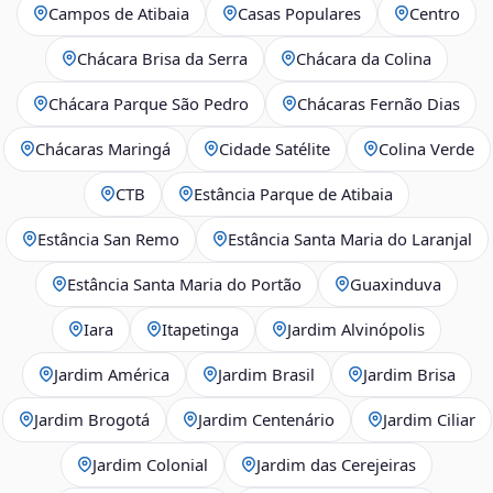
Campos de Atibaia
Casas Populares
Centro
Chácara Brisa da Serra
Chácara da Colina
Chácara Parque São Pedro
Chácaras Fernão Dias
Chácaras Maringá
Cidade Satélite
Colina Verde
CTB
Estância Parque de Atibaia
Estância San Remo
Estância Santa Maria do Laranjal
Estância Santa Maria do Portão
Guaxinduva
Iara
Itapetinga
Jardim Alvinópolis
Jardim América
Jardim Brasil
Jardim Brisa
Jardim Brogotá
Jardim Centenário
Jardim Ciliar
Jardim Colonial
Jardim das Cerejeiras