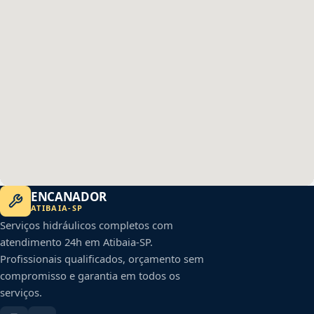
ENCANADOR
ATIBAIA
-
SP
Serviços hidráulicos completos com
atendimento 24h em
Atibaia
-
SP
.
Profissionais qualificados, orçamento sem
compromisso e garantia em todos os
serviços.