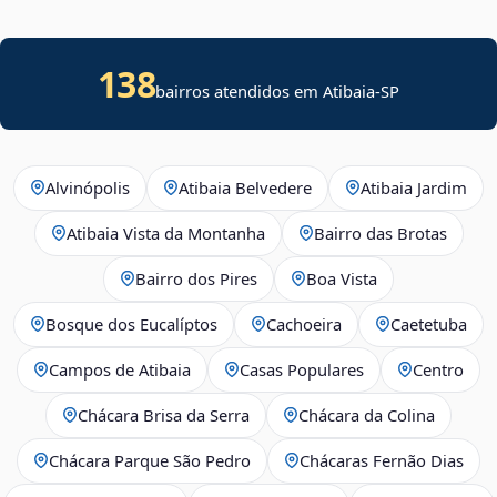
138
bairros atendidos em Atibaia-SP
Alvinópolis
Atibaia Belvedere
Atibaia Jardim
Atibaia Vista da Montanha
Bairro das Brotas
Bairro dos Pires
Boa Vista
Bosque dos Eucalíptos
Cachoeira
Caetetuba
Campos de Atibaia
Casas Populares
Centro
Chácara Brisa da Serra
Chácara da Colina
Chácara Parque São Pedro
Chácaras Fernão Dias