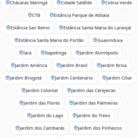
Chácaras Maringá
Cidade Satélite
Colina Verde
CTB
Estância Parque de Atibaia
Estância San Remo
Estância Santa Maria do Laranjal
Estância Santa Maria do Portão
Guaxinduva
Iara
Itapetinga
Jardim Alvinópolis
Jardim América
Jardim Brasil
Jardim Brisa
Jardim Brogotá
Jardim Centenário
Jardim Ciliar
Jardim Colonial
Jardim das Cerejeiras
Jardim das Flores
Jardim das Palmeiras
Jardim do Lago
Jardim do Trevo
Jardim dos Cambarás
Jardim dos Pinheiros