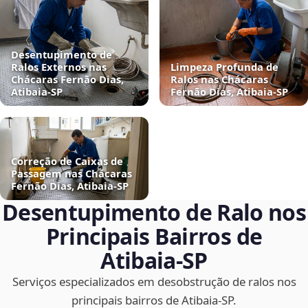
Desentupimento de
Ralos Externos nas
Limpeza Profunda de
Chácaras Fernão Dias,
Ralos nas Chácaras
Atibaia‑SP
Fernão Dias, Atibaia‑SP
Correção de Caixas de
Passagem nas Chácaras
Fernão Dias, Atibaia‑SP
Desentupimento de Ralo nos
Principais Bairros de
Atibaia‑SP
Serviços especializados em desobstrução de ralos nos
principais bairros de Atibaia‑SP.