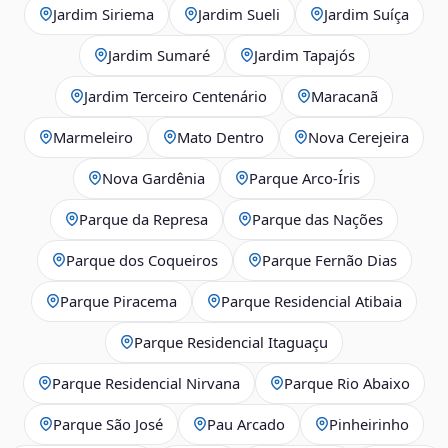
Jardim Siriema
Jardim Sueli
Jardim Suíça
Jardim Sumaré
Jardim Tapajós
Jardim Terceiro Centenário
Maracanã
Marmeleiro
Mato Dentro
Nova Cerejeira
Nova Gardênia
Parque Arco-Íris
Parque da Represa
Parque das Nações
Parque dos Coqueiros
Parque Fernão Dias
Parque Piracema
Parque Residencial Atibaia
Parque Residencial Itaguaçu
Parque Residencial Nirvana
Parque Rio Abaixo
Parque São José
Pau Arcado
Pinheirinho