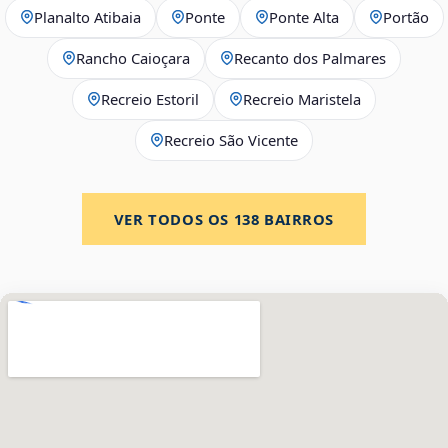
Planalto Atibaia
Ponte
Ponte Alta
Portão
Rancho Caioçara
Recanto dos Palmares
Recreio Estoril
Recreio Maristela
Recreio São Vicente
VER TODOS OS
138
BAIRROS