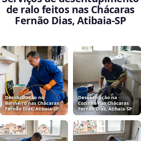
de ralo feitos nas Chácaras
Fernão Dias, Atibaia‑SP
Desobstrução no
Desobstrução na
Banheiro nas Chácaras
Cozinha nas Chácaras
Fernão Dias, Atibaia‑SP
Fernão Dias, Atibaia‑SP