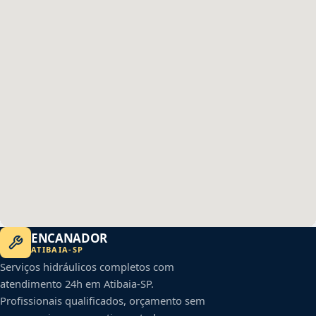
ENCANADOR
ATIBAIA
-
SP
Serviços hidráulicos completos com
atendimento 24h em
Atibaia
-
SP
.
Profissionais qualificados, orçamento sem