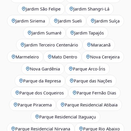
Jardim São Felipe
Jardim Shangri-Lá
Jardim Siriema
Jardim Sueli
Jardim Suíça
Jardim Sumaré
Jardim Tapajós
Jardim Terceiro Centenário
Maracanã
Marmeleiro
Mato Dentro
Nova Cerejeira
Nova Gardênia
Parque Arco-Íris
Parque da Represa
Parque das Nações
Parque dos Coqueiros
Parque Fernão Dias
Parque Piracema
Parque Residencial Atibaia
Parque Residencial Itaguaçu
Parque Residencial Nirvana
Parque Rio Abaixo