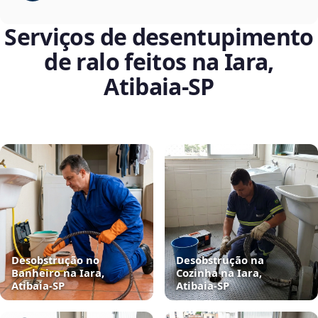
Serviços de desentupimento
de ralo feitos na Iara,
Atibaia‑SP
Desobstrução no
Desobstrução na
Banheiro na Iara,
Cozinha na Iara,
Atibaia‑SP
Atibaia‑SP