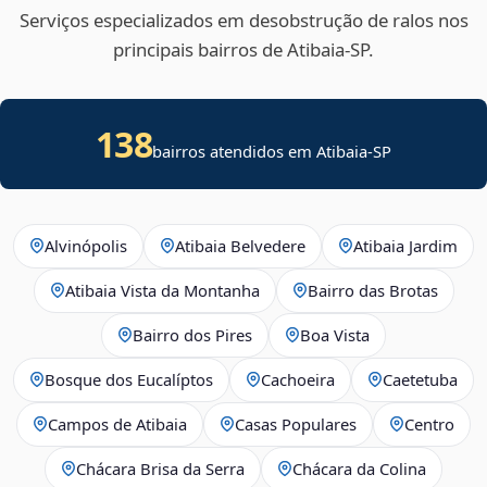
Serviços especializados em desobstrução de ralos nos
principais bairros de Atibaia‑SP.
138
bairros atendidos em Atibaia-SP
Alvinópolis
Atibaia Belvedere
Atibaia Jardim
Atibaia Vista da Montanha
Bairro das Brotas
Bairro dos Pires
Boa Vista
Bosque dos Eucalíptos
Cachoeira
Caetetuba
Campos de Atibaia
Casas Populares
Centro
Chácara Brisa da Serra
Chácara da Colina