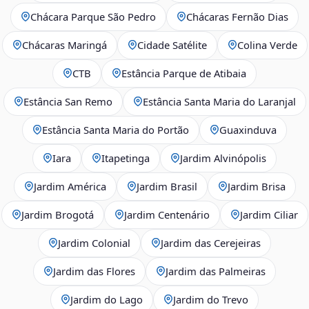
Chácara Parque São Pedro
Chácaras Fernão Dias
Chácaras Maringá
Cidade Satélite
Colina Verde
CTB
Estância Parque de Atibaia
Estância San Remo
Estância Santa Maria do Laranjal
Estância Santa Maria do Portão
Guaxinduva
Iara
Itapetinga
Jardim Alvinópolis
Jardim América
Jardim Brasil
Jardim Brisa
Jardim Brogotá
Jardim Centenário
Jardim Ciliar
Jardim Colonial
Jardim das Cerejeiras
Jardim das Flores
Jardim das Palmeiras
Jardim do Lago
Jardim do Trevo