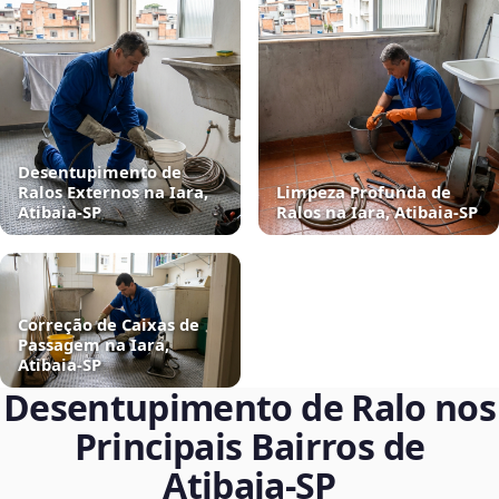
Desentupimento de
Ralos Externos na Iara,
Limpeza Profunda de
Atibaia‑SP
Ralos na Iara, Atibaia‑SP
Correção de Caixas de
Passagem na Iara,
Atibaia‑SP
Desentupimento de Ralo nos
Principais Bairros de
Atibaia‑SP