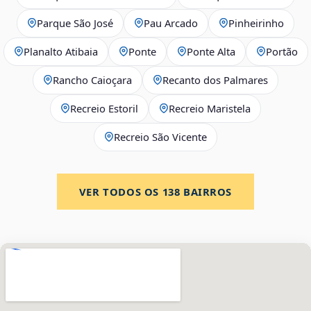
Parque São José
Pau Arcado
Pinheirinho
Planalto Atibaia
Ponte
Ponte Alta
Portão
Rancho Caioçara
Recanto dos Palmares
Recreio Estoril
Recreio Maristela
Recreio São Vicente
VER TODOS OS
138
BAIRROS