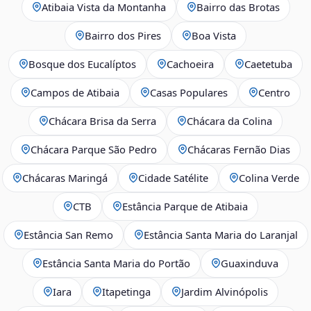
Atibaia Vista da Montanha
Bairro das Brotas
Bairro dos Pires
Boa Vista
Bosque dos Eucalíptos
Cachoeira
Caetetuba
Campos de Atibaia
Casas Populares
Centro
Chácara Brisa da Serra
Chácara da Colina
Chácara Parque São Pedro
Chácaras Fernão Dias
Chácaras Maringá
Cidade Satélite
Colina Verde
CTB
Estância Parque de Atibaia
Estância San Remo
Estância Santa Maria do Laranjal
Estância Santa Maria do Portão
Guaxinduva
Iara
Itapetinga
Jardim Alvinópolis