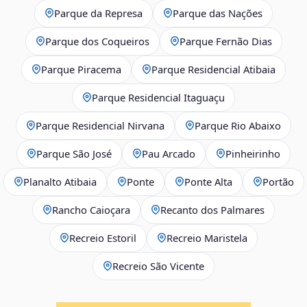
Parque da Represa
Parque das Nações
Parque dos Coqueiros
Parque Fernão Dias
Parque Piracema
Parque Residencial Atibaia
Parque Residencial Itaguaçu
Parque Residencial Nirvana
Parque Rio Abaixo
Parque São José
Pau Arcado
Pinheirinho
Planalto Atibaia
Ponte
Ponte Alta
Portão
Rancho Caioçara
Recanto dos Palmares
Recreio Estoril
Recreio Maristela
Recreio São Vicente