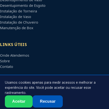
Desentupimento de Esgoto
Instalação de Torneira
Instalação de Vaso
Instalação de Chuveiro
Manutenção de Box
LINKS ÚTEIS
Onde Atendemos
Sobre
Contato
CONTATO
Usamos cookies apenas para medir acessos e melhorar a
experiência do site. Você pode aceitar ou recusar esse
rastreamento.
Atendimento em
Atibaia
-
SP
e regiões parceiras
contato@encanadorematibaia.com.br
Aceitar
Recusar
©
2026
Encanador em
Atibaia
-
SP
. Todos os direitos reservados.