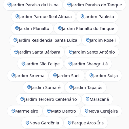
Jardim Paraíso da Usina
Jardim Paraíso do Tanque
Jardim Parque Real Atibaia
Jardim Paulista
Jardim Planalto
Jardim Planalto do Tanque
Jardim Residencial Santa Luiza
Jardim Roseli
Jardim Santa Bárbara
Jardim Santo Antônio
Jardim São Felipe
Jardim Shangri-Lá
Jardim Siriema
Jardim Sueli
Jardim Suíça
Jardim Sumaré
Jardim Tapajós
Jardim Terceiro Centenário
Maracanã
Marmeleiro
Mato Dentro
Nova Cerejeira
Nova Gardênia
Parque Arco-Íris