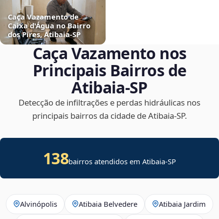
Caça Vazamento de
Caixa d'Água no Bairro
dos Pires, Atibaia‑SP
Caça Vazamento nos
Principais Bairros de
Atibaia‑SP
Detecção de infiltrações e perdas hidráulicas nos
principais bairros da cidade de Atibaia‑SP.
138
bairros atendidos em Atibaia-SP
Alvinópolis
Atibaia Belvedere
Atibaia Jardim