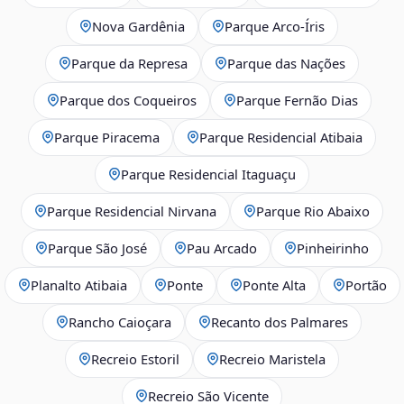
Nova Gardênia
Parque Arco-Íris
Parque da Represa
Parque das Nações
Parque dos Coqueiros
Parque Fernão Dias
Parque Piracema
Parque Residencial Atibaia
Parque Residencial Itaguaçu
Parque Residencial Nirvana
Parque Rio Abaixo
Parque São José
Pau Arcado
Pinheirinho
Planalto Atibaia
Ponte
Ponte Alta
Portão
Rancho Caioçara
Recanto dos Palmares
Recreio Estoril
Recreio Maristela
Recreio São Vicente