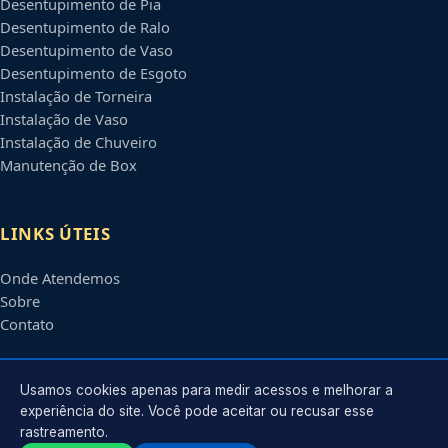
Desentupimento de Pia
Desentupimento de Ralo
Desentupimento de Vaso
Desentupimento de Esgoto
Instalação de Torneira
Instalação de Vaso
Instalação de Chuveiro
Manutenção de Box
LINKS ÚTEIS
Onde Atendemos
Sobre
Contato
CONTATO
Usamos cookies apenas para medir acessos e melhorar a
experiência do site. Você pode aceitar ou recusar esse
rastreamento.
Atendimento em
Atibaia
-
SP
e regiões parceiras