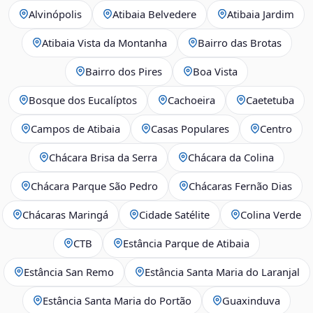
Alvinópolis
Atibaia Belvedere
Atibaia Jardim
Atibaia Vista da Montanha
Bairro das Brotas
Bairro dos Pires
Boa Vista
Bosque dos Eucalíptos
Cachoeira
Caetetuba
Campos de Atibaia
Casas Populares
Centro
Chácara Brisa da Serra
Chácara da Colina
Chácara Parque São Pedro
Chácaras Fernão Dias
Chácaras Maringá
Cidade Satélite
Colina Verde
CTB
Estância Parque de Atibaia
Estância San Remo
Estância Santa Maria do Laranjal
Estância Santa Maria do Portão
Guaxinduva