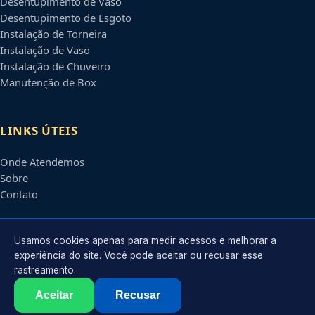
Desentupimento de Vaso
Desentupimento de Esgoto
Instalação de Torneira
Instalação de Vaso
Instalação de Chuveiro
Manutenção de Box
LINKS ÚTEIS
Onde Atendemos
Sobre
Contato
CONTATO
Usamos cookies apenas para medir acessos e melhorar a
experiência do site. Você pode aceitar ou recusar esse
rastreamento.
Atendimento em
Atibaia
-
SP
e regiões parceiras
contato@encanadorematibaia.com.br
Aceitar
Recusar
©
2026
Encanador em
Atibaia
-
SP
. Todos os direitos reservados.