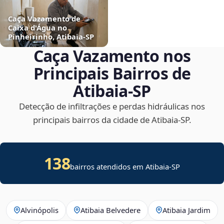
Caça Vazamento de
Caixa d'Água no
Pinheirinho, Atibaia‑SP
Caça Vazamento nos
Principais Bairros de
Atibaia‑SP
Detecção de infiltrações e perdas hidráulicas nos
principais bairros da cidade de Atibaia‑SP.
138
bairros atendidos em Atibaia-SP
Alvinópolis
Atibaia Belvedere
Atibaia Jardim