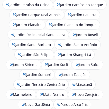
Jardim Paraíso da Usina
Jardim Paraíso do Tanque
Jardim Parque Real Atibaia
Jardim Paulista
Jardim Planalto
Jardim Planalto do Tanque
Jardim Residencial Santa Luiza
Jardim Roseli
Jardim Santa Bárbara
Jardim Santo Antônio
Jardim São Felipe
Jardim Shangri-Lá
Jardim Siriema
Jardim Sueli
Jardim Suíça
Jardim Sumaré
Jardim Tapajós
Jardim Terceiro Centenário
Maracanã
Marmeleiro
Mato Dentro
Nova Cerejeira
Nova Gardênia
Parque Arco-Íris