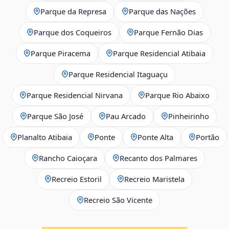
Parque da Represa
Parque das Nações
Parque dos Coqueiros
Parque Fernão Dias
Parque Piracema
Parque Residencial Atibaia
Parque Residencial Itaguaçu
Parque Residencial Nirvana
Parque Rio Abaixo
Parque São José
Pau Arcado
Pinheirinho
Planalto Atibaia
Ponte
Ponte Alta
Portão
Rancho Caioçara
Recanto dos Palmares
Recreio Estoril
Recreio Maristela
Recreio São Vicente