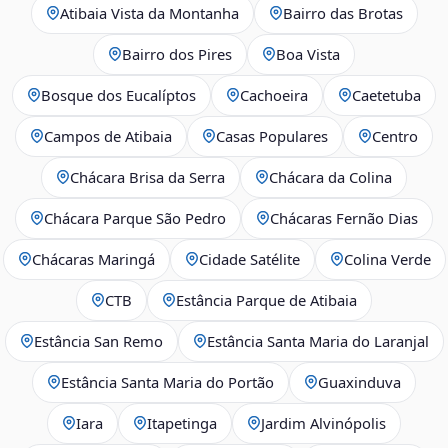
Atibaia Vista da Montanha
Bairro das Brotas
Bairro dos Pires
Boa Vista
Bosque dos Eucalíptos
Cachoeira
Caetetuba
Campos de Atibaia
Casas Populares
Centro
Chácara Brisa da Serra
Chácara da Colina
Chácara Parque São Pedro
Chácaras Fernão Dias
Chácaras Maringá
Cidade Satélite
Colina Verde
CTB
Estância Parque de Atibaia
Estância San Remo
Estância Santa Maria do Laranjal
Estância Santa Maria do Portão
Guaxinduva
Iara
Itapetinga
Jardim Alvinópolis