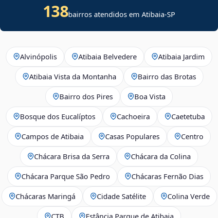
138
bairros atendidos em Atibaia-SP
Alvinópolis
Atibaia Belvedere
Atibaia Jardim
Atibaia Vista da Montanha
Bairro das Brotas
Bairro dos Pires
Boa Vista
Bosque dos Eucalíptos
Cachoeira
Caetetuba
Campos de Atibaia
Casas Populares
Centro
Chácara Brisa da Serra
Chácara da Colina
Chácara Parque São Pedro
Chácaras Fernão Dias
Chácaras Maringá
Cidade Satélite
Colina Verde
CTB
Estância Parque de Atibaia