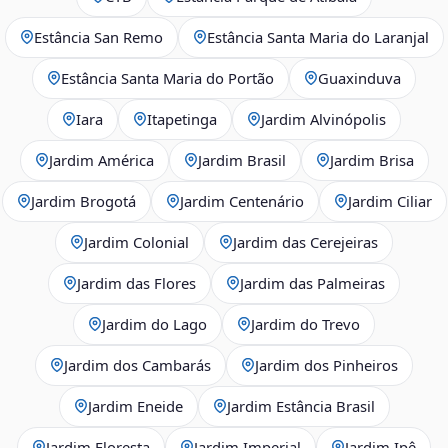
Estância San Remo
Estância Santa Maria do Laranjal
Estância Santa Maria do Portão
Guaxinduva
Iara
Itapetinga
Jardim Alvinópolis
Jardim América
Jardim Brasil
Jardim Brisa
Jardim Brogotá
Jardim Centenário
Jardim Ciliar
Jardim Colonial
Jardim das Cerejeiras
Jardim das Flores
Jardim das Palmeiras
Jardim do Lago
Jardim do Trevo
Jardim dos Cambarás
Jardim dos Pinheiros
Jardim Eneide
Jardim Estância Brasil
Jardim Floresta
Jardim Imperial
Jardim Ipê