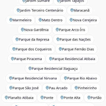
Jardim Sumaré
Jardim Tapajós
Jardim Terceiro Centenário
Maracanã
Marmeleiro
Mato Dentro
Nova Cerejeira
Nova Gardênia
Parque Arco-Íris
Parque da Represa
Parque das Nações
Parque dos Coqueiros
Parque Fernão Dias
Parque Piracema
Parque Residencial Atibaia
Parque Residencial Itaguaçu
Parque Residencial Nirvana
Parque Rio Abaixo
Parque São José
Pau Arcado
Pinheirinho
Planalto Atibaia
Ponte
Ponte Alta
Portão