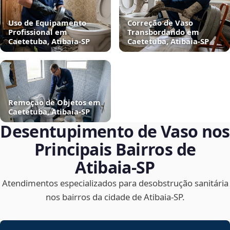
Uso de Equipamento
Correção de Vaso
Profissional em
Transbordando em
Caetetuba, Atibaia‑SP
Caetetuba, Atibaia‑SP
Remoção de Objetos em
Caetetuba, Atibaia‑SP
Desentupimento de Vaso nos
Principais Bairros de
Atibaia‑SP
Atendimentos especializados para desobstrução sanitária
nos bairros da cidade de Atibaia‑SP.