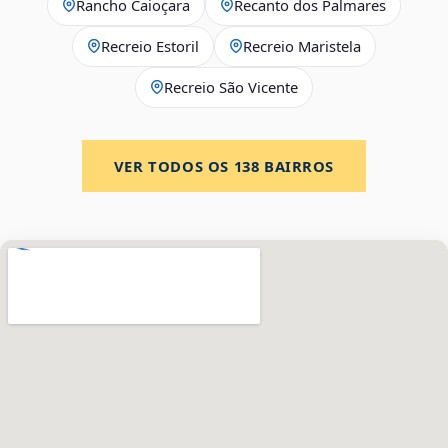
Rancho Caioçara
Recanto dos Palmares
Recreio Estoril
Recreio Maristela
Recreio São Vicente
VER TODOS OS
138
BAIRROS