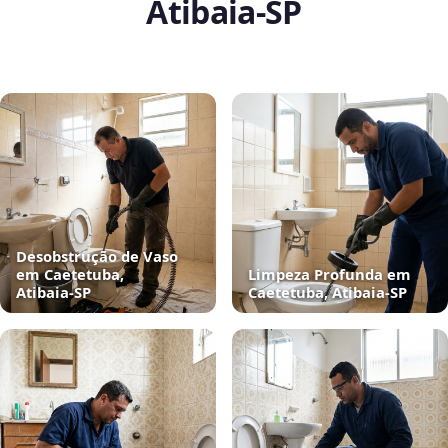
Atibaia‑SP
Desobstrução de Vaso
em Caetetuba,
Limpeza Profunda em
Atibaia‑SP
Caetetuba, Atibaia‑SP