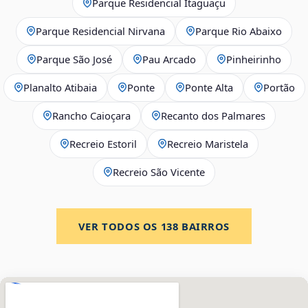
Parque Residencial Itaguaçu
Parque Residencial Nirvana
Parque Rio Abaixo
Parque São José
Pau Arcado
Pinheirinho
Planalto Atibaia
Ponte
Ponte Alta
Portão
Rancho Caioçara
Recanto dos Palmares
Recreio Estoril
Recreio Maristela
Recreio São Vicente
VER TODOS OS
138
BAIRROS