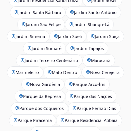
Jardim Residencial Santa Luiza
Jardim Roseli
Jardim Santa Bárbara
Jardim Santo Antônio
Jardim São Felipe
Jardim Shangri-Lá
Jardim Siriema
Jardim Sueli
Jardim Suíça
Jardim Sumaré
Jardim Tapajós
Jardim Terceiro Centenário
Maracanã
Marmeleiro
Mato Dentro
Nova Cerejeira
Nova Gardênia
Parque Arco-Íris
Parque da Represa
Parque das Nações
Parque dos Coqueiros
Parque Fernão Dias
Parque Piracema
Parque Residencial Atibaia