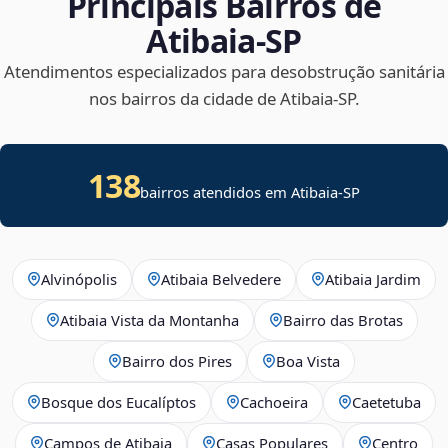
Principais Bairros de
Atibaia‑SP
Atendimentos especializados para desobstrução sanitária
nos bairros da cidade de Atibaia‑SP.
138
bairros atendidos em Atibaia-SP
Alvinópolis
Atibaia Belvedere
Atibaia Jardim
Atibaia Vista da Montanha
Bairro das Brotas
Bairro dos Pires
Boa Vista
Bosque dos Eucalíptos
Cachoeira
Caetetuba
Campos de Atibaia
Casas Populares
Centro