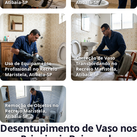
Atibaia‑SP
Atibaia‑SP
Correção de Vaso
Uso de Equipamento
Transbordando no
Profissional no Recreio
Recreio Maristela,
Maristela, Atibaia‑SP
Atibaia‑SP
Remoção de Objetos no
Recreio Maristela,
Atibaia‑SP
Desentupimento de Vaso nos