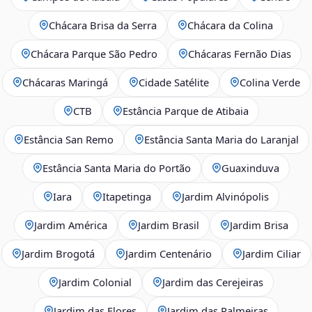
Chácara Brisa da Serra
Chácara da Colina
Chácara Parque São Pedro
Chácaras Fernão Dias
Chácaras Maringá
Cidade Satélite
Colina Verde
CTB
Estância Parque de Atibaia
Estância San Remo
Estância Santa Maria do Laranjal
Estância Santa Maria do Portão
Guaxinduva
Iara
Itapetinga
Jardim Alvinópolis
Jardim América
Jardim Brasil
Jardim Brisa
Jardim Brogotá
Jardim Centenário
Jardim Ciliar
Jardim Colonial
Jardim das Cerejeiras
Jardim das Flores
Jardim das Palmeiras