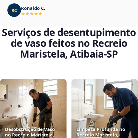
Ronaldo C.
RC
Serviços de desentupimento
de vaso feitos no Recreio
Maristela, Atibaia‑SP
Desobstrução de Vaso
Limpeza Profunda no
no Recreio Maristela,
Recreio Maristela,