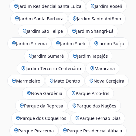
Jardim Residencial Santa Luiza
Jardim Roseli
Jardim Santa Bárbara
Jardim Santo Antônio
Jardim São Felipe
Jardim Shangri-Lá
Jardim Siriema
Jardim Sueli
Jardim Suíça
Jardim Sumaré
Jardim Tapajós
Jardim Terceiro Centenário
Maracanã
Marmeleiro
Mato Dentro
Nova Cerejeira
Nova Gardênia
Parque Arco-Íris
Parque da Represa
Parque das Nações
Parque dos Coqueiros
Parque Fernão Dias
Parque Piracema
Parque Residencial Atibaia