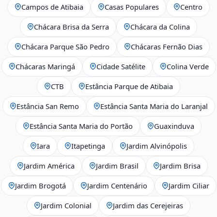
Campos de Atibaia
Casas Populares
Centro
Chácara Brisa da Serra
Chácara da Colina
Chácara Parque São Pedro
Chácaras Fernão Dias
Chácaras Maringá
Cidade Satélite
Colina Verde
CTB
Estância Parque de Atibaia
Estância San Remo
Estância Santa Maria do Laranjal
Estância Santa Maria do Portão
Guaxinduva
Iara
Itapetinga
Jardim Alvinópolis
Jardim América
Jardim Brasil
Jardim Brisa
Jardim Brogotá
Jardim Centenário
Jardim Ciliar
Jardim Colonial
Jardim das Cerejeiras