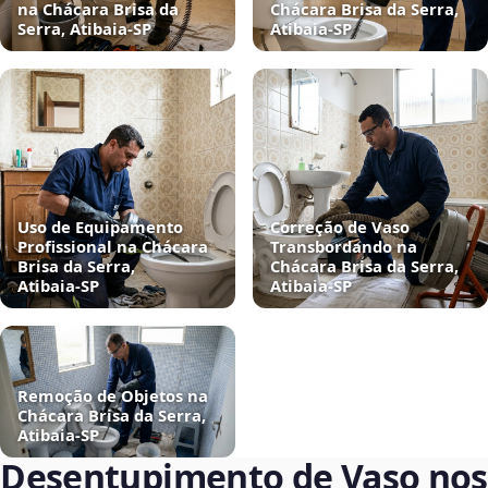
na Chácara Brisa da
Chácara Brisa da Serra,
Serra, Atibaia‑SP
Atibaia‑SP
Uso de Equipamento
Correção de Vaso
Profissional na Chácara
Transbordando na
Brisa da Serra,
Chácara Brisa da Serra,
Atibaia‑SP
Atibaia‑SP
Remoção de Objetos na
Chácara Brisa da Serra,
Atibaia‑SP
Desentupimento de Vaso nos