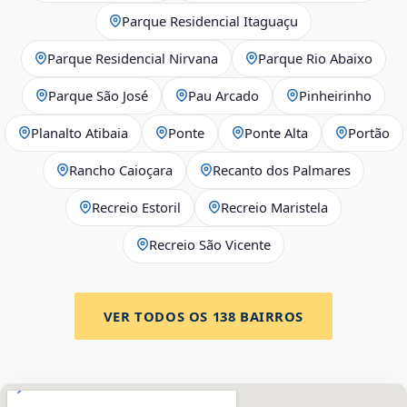
Parque Residencial Itaguaçu
Parque Residencial Nirvana
Parque Rio Abaixo
Parque São José
Pau Arcado
Pinheirinho
Planalto Atibaia
Ponte
Ponte Alta
Portão
Rancho Caioçara
Recanto dos Palmares
Recreio Estoril
Recreio Maristela
Recreio São Vicente
VER TODOS OS
138
BAIRROS