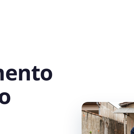
mento
o