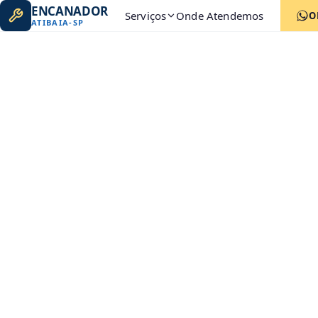
ENCANADOR
Serviços
Onde Atendemos
O
ATIBAIA
-
SP