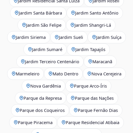
Jardim Residencial Santa Luiza
Jardim Roseli
Jardim Santa Bárbara
Jardim Santo Antônio
Jardim São Felipe
Jardim Shangri-Lá
Jardim Siriema
Jardim Sueli
Jardim Suíça
Jardim Sumaré
Jardim Tapajós
Jardim Terceiro Centenário
Maracanã
Marmeleiro
Mato Dentro
Nova Cerejeira
Nova Gardênia
Parque Arco-Íris
Parque da Represa
Parque das Nações
Parque dos Coqueiros
Parque Fernão Dias
Parque Piracema
Parque Residencial Atibaia