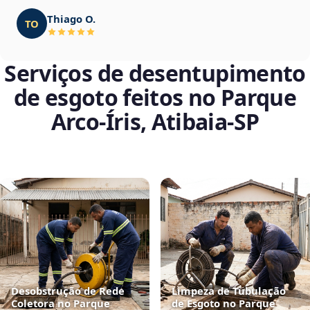
Thiago O.
TO
Serviços de desentupimento
de esgoto feitos no Parque
Arco-Íris, Atibaia‑SP
Desobstrução de Rede
Limpeza de Tubulação
Coletora no Parque
de Esgoto no Parque