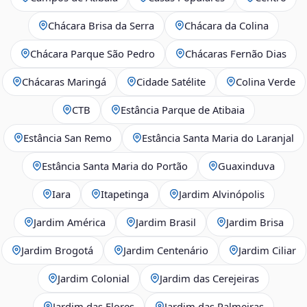
Chácara Brisa da Serra
Chácara da Colina
Chácara Parque São Pedro
Chácaras Fernão Dias
Chácaras Maringá
Cidade Satélite
Colina Verde
CTB
Estância Parque de Atibaia
Estância San Remo
Estância Santa Maria do Laranjal
Estância Santa Maria do Portão
Guaxinduva
Iara
Itapetinga
Jardim Alvinópolis
Jardim América
Jardim Brasil
Jardim Brisa
Jardim Brogotá
Jardim Centenário
Jardim Ciliar
Jardim Colonial
Jardim das Cerejeiras
Jardim das Flores
Jardim das Palmeiras