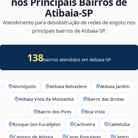
nos Principais Bairros de
Atibaia‑SP
Atendimento para desobstrução de redes de esgoto nos
principais bairros de Atibaia‑SP.
138
bairros atendidos em Atibaia-SP
Alvinópolis
Atibaia Belvedere
Atibaia Jardim
Atibaia Vista da Montanha
Bairro das Brotas
Bairro dos Pires
Boa Vista
Bosque dos Eucalíptos
Cachoeira
Caetetuba
Campos de Atibaia
Casas Populares
Centro