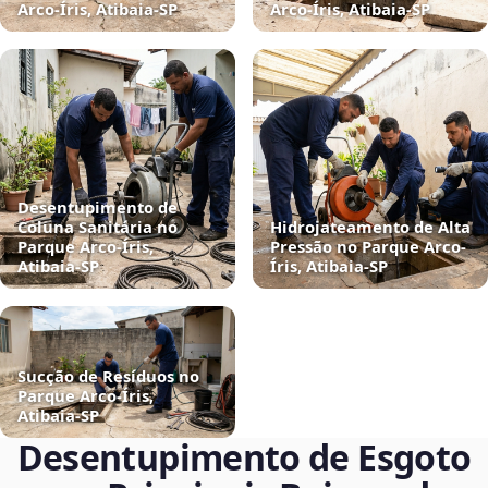
Arco-Íris, Atibaia‑SP
Arco-Íris, Atibaia‑SP
Desentupimento de
Coluna Sanitária no
Hidrojateamento de Alta
Parque Arco-Íris,
Pressão no Parque Arco-
Atibaia‑SP
Íris, Atibaia‑SP
Sucção de Resíduos no
Parque Arco-Íris,
Atibaia‑SP
Desentupimento de Esgoto