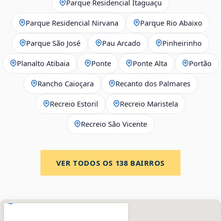
Parque Residencial Itaguaçu
Parque Residencial Nirvana
Parque Rio Abaixo
Parque São José
Pau Arcado
Pinheirinho
Planalto Atibaia
Ponte
Ponte Alta
Portão
Rancho Caioçara
Recanto dos Palmares
Recreio Estoril
Recreio Maristela
Recreio São Vicente
VER TODOS OS
138
BAIRROS