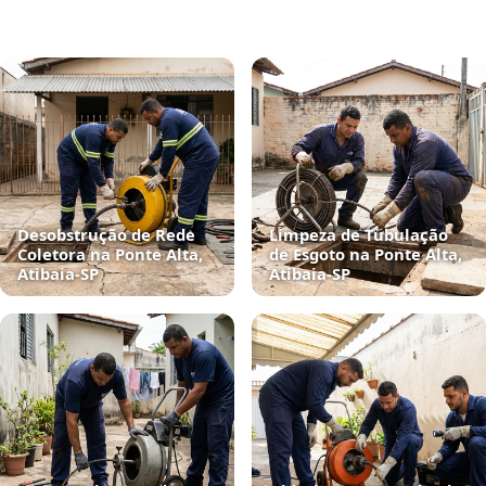
Desobstrução de Rede
Limpeza de Tubulação
Coletora na Ponte Alta,
de Esgoto na Ponte Alta,
Atibaia‑SP
Atibaia‑SP