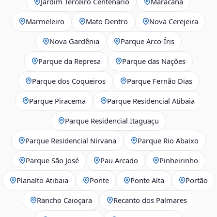
Jardim Terceiro Centenário
Maracanã
Marmeleiro
Mato Dentro
Nova Cerejeira
Nova Gardênia
Parque Arco-Íris
Parque da Represa
Parque das Nações
Parque dos Coqueiros
Parque Fernão Dias
Parque Piracema
Parque Residencial Atibaia
Parque Residencial Itaguaçu
Parque Residencial Nirvana
Parque Rio Abaixo
Parque São José
Pau Arcado
Pinheirinho
Planalto Atibaia
Ponte
Ponte Alta
Portão
Rancho Caioçara
Recanto dos Palmares