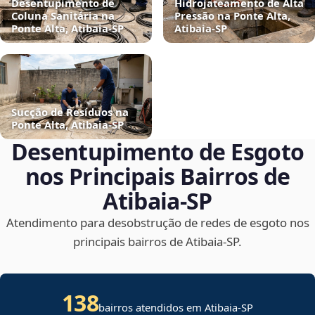
Desentupimento de
Hidrojateamento de Alta
Coluna Sanitária na
Pressão na Ponte Alta,
Ponte Alta, Atibaia‑SP
Atibaia‑SP
Sucção de Resíduos na
Ponte Alta, Atibaia‑SP
Desentupimento de Esgoto
nos Principais Bairros de
Atibaia‑SP
Atendimento para desobstrução de redes de esgoto nos
principais bairros de Atibaia‑SP.
138
bairros atendidos em Atibaia-SP