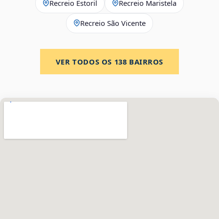
Recreio Estoril
Recreio Maristela
Recreio São Vicente
VER TODOS OS
138
BAIRROS