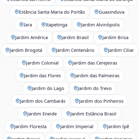
Estância Santa Maria do Portão
Guaxinduva
Iara
Itapetinga
Jardim Alvinópolis
Jardim América
Jardim Brasil
Jardim Brisa
Jardim Brogotá
Jardim Centenário
Jardim Ciliar
Jardim Colonial
Jardim das Cerejeiras
Jardim das Flores
Jardim das Palmeiras
Jardim do Lago
Jardim do Trevo
Jardim dos Cambarás
Jardim dos Pinheiros
Jardim Eneide
Jardim Estância Brasil
Jardim Floresta
Jardim Imperial
Jardim Ipê
Jardim Itaperi
Jardim Jaraguá
Jardim Kanimar