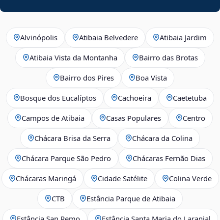
Alvinópolis
Atibaia Belvedere
Atibaia Jardim
Atibaia Vista da Montanha
Bairro das Brotas
Bairro dos Pires
Boa Vista
Bosque dos Eucalíptos
Cachoeira
Caetetuba
Campos de Atibaia
Casas Populares
Centro
Chácara Brisa da Serra
Chácara da Colina
Chácara Parque São Pedro
Chácaras Fernão Dias
Chácaras Maringá
Cidade Satélite
Colina Verde
CTB
Estância Parque de Atibaia
Estância San Remo
Estância Santa Maria do Laranjal