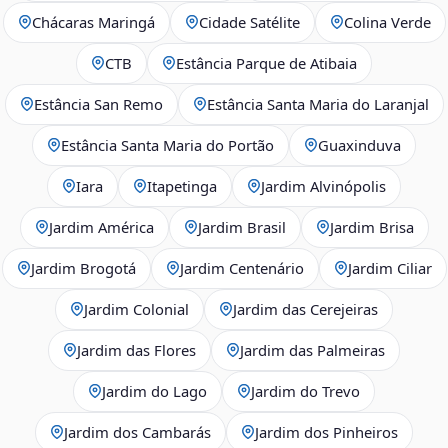
Chácaras Maringá
Cidade Satélite
Colina Verde
CTB
Estância Parque de Atibaia
Estância San Remo
Estância Santa Maria do Laranjal
Estância Santa Maria do Portão
Guaxinduva
Iara
Itapetinga
Jardim Alvinópolis
Jardim América
Jardim Brasil
Jardim Brisa
Jardim Brogotá
Jardim Centenário
Jardim Ciliar
Jardim Colonial
Jardim das Cerejeiras
Jardim das Flores
Jardim das Palmeiras
Jardim do Lago
Jardim do Trevo
Jardim dos Cambarás
Jardim dos Pinheiros