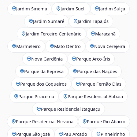
Jardim Siriema
Jardim Sueli
Jardim Suíça
Jardim Sumaré
Jardim Tapajós
Jardim Terceiro Centenário
Maracanã
Marmeleiro
Mato Dentro
Nova Cerejeira
Nova Gardênia
Parque Arco-Íris
Parque da Represa
Parque das Nações
Parque dos Coqueiros
Parque Fernão Dias
Parque Piracema
Parque Residencial Atibaia
Parque Residencial Itaguaçu
Parque Residencial Nirvana
Parque Rio Abaixo
Parque São José
Pau Arcado
Pinheirinho