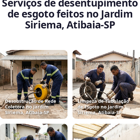
Serviços de desentupimento
de esgoto feitos no Jardim
Siriema, Atibaia‑SP
Desobstrução de Rede
Limpeza de Tubulação
Coletora no Jardim
de Esgoto no Jardim
Siriema, Atibaia‑SP
Siriema, Atibaia‑SP