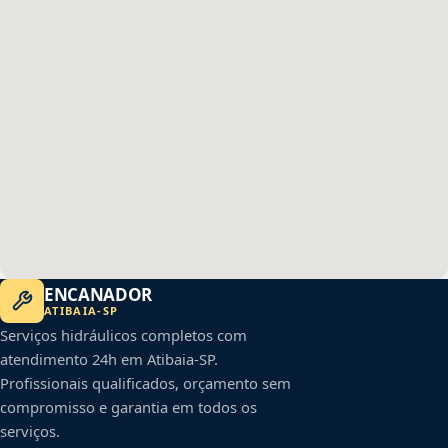
ENCANADOR
ATIBAIA
-
SP
Serviços hidráulicos completos com
atendimento 24h em
Atibaia
-
SP
.
Profissionais qualificados, orçamento sem
compromisso e garantia em todos os
serviços.