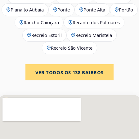
Planalto Atibaia
Ponte
Ponte Alta
Portão
Rancho Caioçara
Recanto dos Palmares
Recreio Estoril
Recreio Maristela
Recreio São Vicente
VER TODOS OS
138
BAIRROS