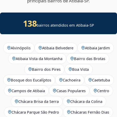
principais bairros de Atibaia‑SP.
138
bairros atendidos em Atibaia-SP
Alvinópolis
Atibaia Belvedere
Atibaia Jardim
Atibaia Vista da Montanha
Bairro das Brotas
Bairro dos Pires
Boa Vista
Bosque dos Eucalíptos
Cachoeira
Caetetuba
Campos de Atibaia
Casas Populares
Centro
Chácara Brisa da Serra
Chácara da Colina
Chácara Parque São Pedro
Chácaras Fernão Dias