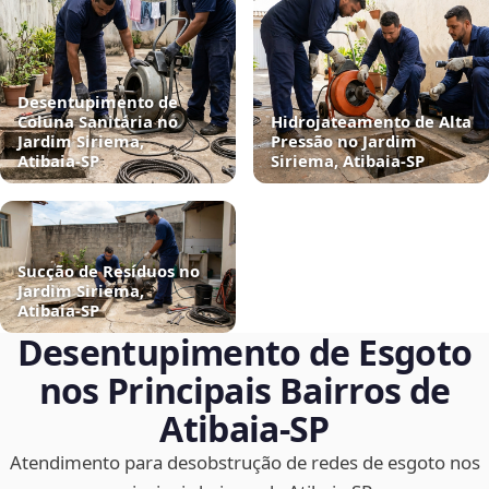
Desentupimento de
Coluna Sanitária no
Hidrojateamento de Alta
Jardim Siriema,
Pressão no Jardim
Atibaia‑SP
Siriema, Atibaia‑SP
Sucção de Resíduos no
Jardim Siriema,
Atibaia‑SP
Desentupimento de Esgoto
nos Principais Bairros de
Atibaia‑SP
Atendimento para desobstrução de redes de esgoto nos