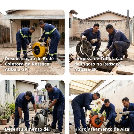
Desobstrução de Rede
Limpeza de Tubulação
Coletora na Ressaca,
de Esgoto na Ressaca,
Atibaia‑SP
Atibaia‑SP
Desentupimento de
Hidrojateamento de Alta