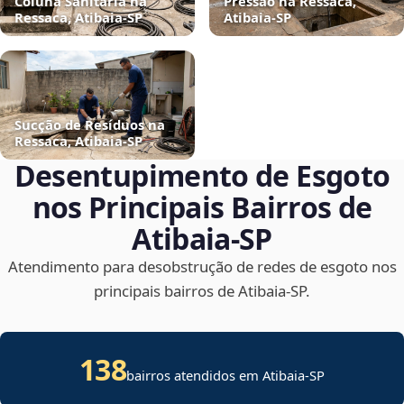
Coluna Sanitária na
Pressão na Ressaca,
Ressaca, Atibaia‑SP
Atibaia‑SP
Sucção de Resíduos na
Ressaca, Atibaia‑SP
Desentupimento de Esgoto
nos Principais Bairros de
Atibaia‑SP
Atendimento para desobstrução de redes de esgoto nos
principais bairros de Atibaia‑SP.
138
bairros atendidos em Atibaia-SP