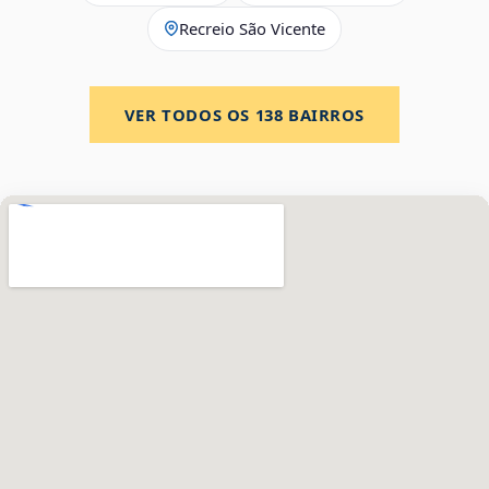
Recreio São Vicente
VER TODOS OS
138
BAIRROS