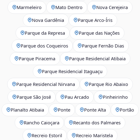
Marmeleiro
Mato Dentro
Nova Cerejeira
Nova Gardênia
Parque Arco-Íris
Parque da Represa
Parque das Nações
Parque dos Coqueiros
Parque Fernão Dias
Parque Piracema
Parque Residencial Atibaia
Parque Residencial Itaguaçu
Parque Residencial Nirvana
Parque Rio Abaixo
Parque São José
Pau Arcado
Pinheirinho
Planalto Atibaia
Ponte
Ponte Alta
Portão
Rancho Caioçara
Recanto dos Palmares
Recreio Estoril
Recreio Maristela