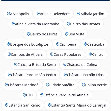
Alvinópolis
Atibaia Belvedere
Atibaia Jardim
Atibaia Vista da Montanha
Bairro das Brotas
Bairro dos Pires
Boa Vista
Bosque dos Eucalíptos
Cachoeira
Caetetuba
Campos de Atibaia
Casas Populares
Centro
Chácara Brisa da Serra
Chácara da Colina
Chácara Parque São Pedro
Chácaras Fernão Dias
Chácaras Maringá
Cidade Satélite
Colina Verde
CTB
Estância Parque de Atibaia
Estância San Remo
Estância Santa Maria do Laranjal