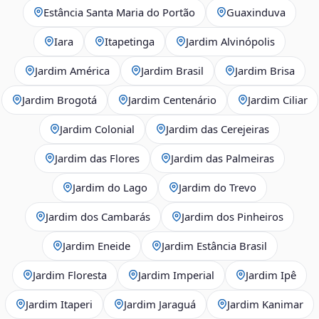
Estância Santa Maria do Portão
Guaxinduva
Iara
Itapetinga
Jardim Alvinópolis
Jardim América
Jardim Brasil
Jardim Brisa
Jardim Brogotá
Jardim Centenário
Jardim Ciliar
Jardim Colonial
Jardim das Cerejeiras
Jardim das Flores
Jardim das Palmeiras
Jardim do Lago
Jardim do Trevo
Jardim dos Cambarás
Jardim dos Pinheiros
Jardim Eneide
Jardim Estância Brasil
Jardim Floresta
Jardim Imperial
Jardim Ipê
Jardim Itaperi
Jardim Jaraguá
Jardim Kanimar