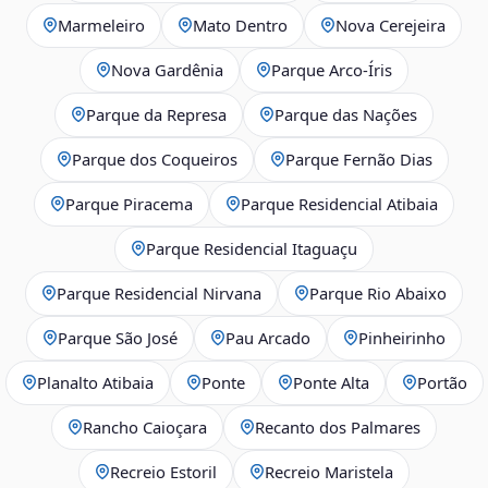
Marmeleiro
Mato Dentro
Nova Cerejeira
Nova Gardênia
Parque Arco-Íris
Parque da Represa
Parque das Nações
Parque dos Coqueiros
Parque Fernão Dias
Parque Piracema
Parque Residencial Atibaia
Parque Residencial Itaguaçu
Parque Residencial Nirvana
Parque Rio Abaixo
Parque São José
Pau Arcado
Pinheirinho
Planalto Atibaia
Ponte
Ponte Alta
Portão
Rancho Caioçara
Recanto dos Palmares
Recreio Estoril
Recreio Maristela