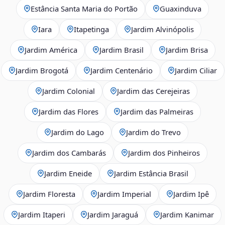
Estância Santa Maria do Portão
Guaxinduva
Iara
Itapetinga
Jardim Alvinópolis
Jardim América
Jardim Brasil
Jardim Brisa
Jardim Brogotá
Jardim Centenário
Jardim Ciliar
Jardim Colonial
Jardim das Cerejeiras
Jardim das Flores
Jardim das Palmeiras
Jardim do Lago
Jardim do Trevo
Jardim dos Cambarás
Jardim dos Pinheiros
Jardim Eneide
Jardim Estância Brasil
Jardim Floresta
Jardim Imperial
Jardim Ipê
Jardim Itaperi
Jardim Jaraguá
Jardim Kanimar