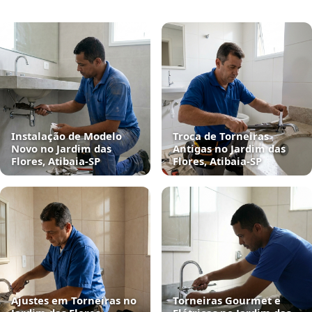
Instalação de Modelo
Troca de Torneiras
Novo no Jardim das
Antigas no Jardim das
Flores, Atibaia‑SP
Flores, Atibaia‑SP
Ajustes em Torneiras no
Torneiras Gourmet e