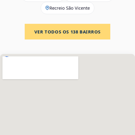
Recreio São Vicente
VER TODOS OS
138
BAIRROS