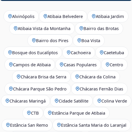
Alvinópolis
Atibaia Belvedere
Atibaia Jardim
Atibaia Vista da Montanha
Bairro das Brotas
Bairro dos Pires
Boa Vista
Bosque dos Eucalíptos
Cachoeira
Caetetuba
Campos de Atibaia
Casas Populares
Centro
Chácara Brisa da Serra
Chácara da Colina
Chácara Parque São Pedro
Chácaras Fernão Dias
Chácaras Maringá
Cidade Satélite
Colina Verde
CTB
Estância Parque de Atibaia
Estância San Remo
Estância Santa Maria do Laranjal