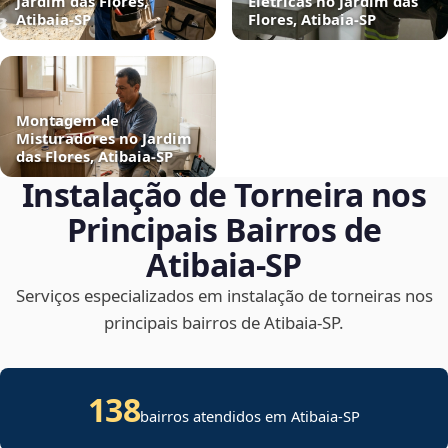
Jardim das Flores,
Elétricas no Jardim das
Atibaia‑SP
Flores, Atibaia‑SP
Montagem de
Misturadores no Jardim
das Flores, Atibaia‑SP
Instalação de Torneira nos
Principais Bairros de
Atibaia‑SP
Serviços especializados em instalação de torneiras nos
principais bairros de Atibaia‑SP.
138
bairros atendidos em Atibaia-SP