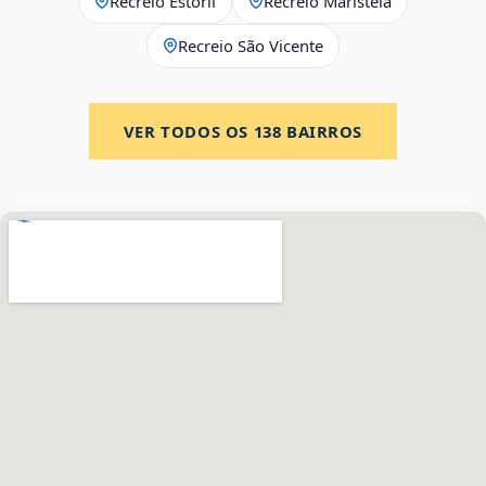
Recreio Estoril
Recreio Maristela
Recreio São Vicente
VER TODOS OS
138
BAIRROS