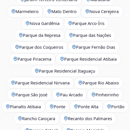
Marmeleiro
Mato Dentro
Nova Cerejeira
Nova Gardênia
Parque Arco-Íris
Parque da Represa
Parque das Nações
Parque dos Coqueiros
Parque Fernão Dias
Parque Piracema
Parque Residencial Atibaia
Parque Residencial Itaguaçu
Parque Residencial Nirvana
Parque Rio Abaixo
Parque São José
Pau Arcado
Pinheirinho
Planalto Atibaia
Ponte
Ponte Alta
Portão
Rancho Caioçara
Recanto dos Palmares