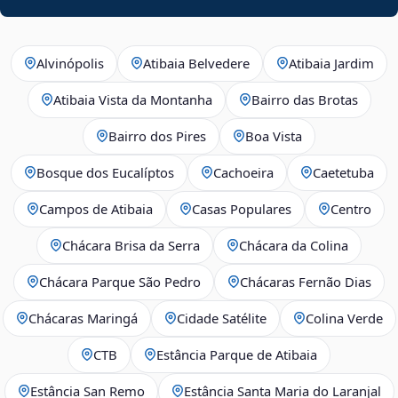
Alvinópolis
Atibaia Belvedere
Atibaia Jardim
Atibaia Vista da Montanha
Bairro das Brotas
Bairro dos Pires
Boa Vista
Bosque dos Eucalíptos
Cachoeira
Caetetuba
Campos de Atibaia
Casas Populares
Centro
Chácara Brisa da Serra
Chácara da Colina
Chácara Parque São Pedro
Chácaras Fernão Dias
Chácaras Maringá
Cidade Satélite
Colina Verde
CTB
Estância Parque de Atibaia
Estância San Remo
Estância Santa Maria do Laranjal