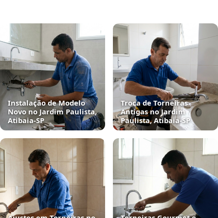
Instalação de Modelo
Troca de Torneiras
Novo no Jardim Paulista,
Antigas no Jardim
Atibaia‑SP
Paulista, Atibaia‑SP
Ajustes em Torneiras no
Torneiras Gourmet e