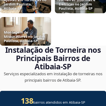
Jardim Paulista,
Elétricas no Jardim
Atibaia‑SP
Paulista, Atibaia‑SP
Montagem de
Misturadores no Jardim
Paulista, Atibaia‑SP
Instalação de Torneira nos
Principais Bairros de
Atibaia‑SP
Serviços especializados em instalação de torneiras nos
principais bairros de Atibaia‑SP.
138
bairros atendidos em Atibaia-SP