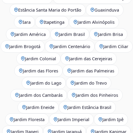
Estância Santa Maria do Portão
Guaxinduva
Iara
Itapetinga
Jardim Alvinópolis
Jardim América
Jardim Brasil
Jardim Brisa
Jardim Brogotá
Jardim Centenário
Jardim Ciliar
Jardim Colonial
Jardim das Cerejeiras
Jardim das Flores
Jardim das Palmeiras
Jardim do Lago
Jardim do Trevo
Jardim dos Cambarás
Jardim dos Pinheiros
Jardim Eneide
Jardim Estância Brasil
Jardim Floresta
Jardim Imperial
Jardim Ipê
Jardim Itaperi
Jardim Jaraguá
Jardim Kanimar