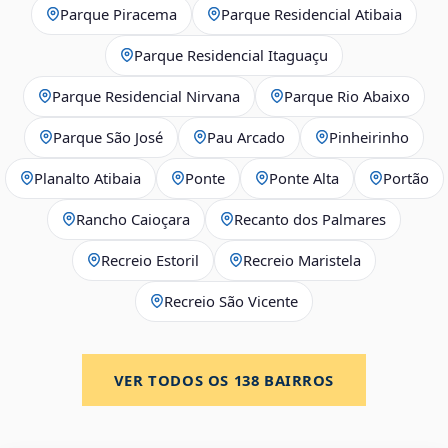
Parque Piracema
Parque Residencial Atibaia
Parque Residencial Itaguaçu
Parque Residencial Nirvana
Parque Rio Abaixo
Parque São José
Pau Arcado
Pinheirinho
Planalto Atibaia
Ponte
Ponte Alta
Portão
Rancho Caioçara
Recanto dos Palmares
Recreio Estoril
Recreio Maristela
Recreio São Vicente
VER TODOS OS
138
BAIRROS