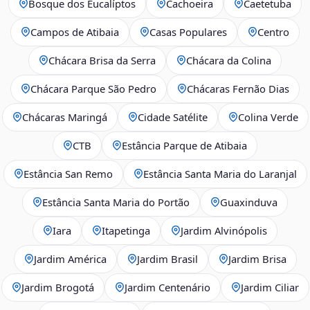
Bosque dos Eucalíptos
Cachoeira
Caetetuba
Campos de Atibaia
Casas Populares
Centro
Chácara Brisa da Serra
Chácara da Colina
Chácara Parque São Pedro
Chácaras Fernão Dias
Chácaras Maringá
Cidade Satélite
Colina Verde
CTB
Estância Parque de Atibaia
Estância San Remo
Estância Santa Maria do Laranjal
Estância Santa Maria do Portão
Guaxinduva
Iara
Itapetinga
Jardim Alvinópolis
Jardim América
Jardim Brasil
Jardim Brisa
Jardim Brogotá
Jardim Centenário
Jardim Ciliar