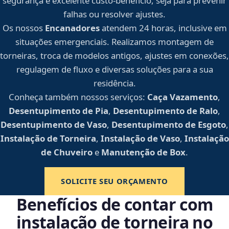
segurança e excelente custo-benefício, seja para prevenir
falhas ou resolver ajustes.
Os nossos
Encanadores
atendem 24 horas, inclusive em
situações emergenciais. Realizamos montagem de
torneiras, troca de modelos antigos, ajustes em conexões,
regulagem de fluxo e diversas soluções para a sua
residência.
Conheça também nossos serviços:
Caça Vazamento
,
Desentupimento de Pia
,
Desentupimento de Ralo
,
Desentupimento de Vaso
,
Desentupimento de Esgoto
,
Instalação de Torneira
,
Instalação de Vaso
,
Instalação
de Chuveiro
e
Manutenção de Box
.
SOLICITE SEU ORÇAMENTO
Benefícios de contar com
instalação de torneira no