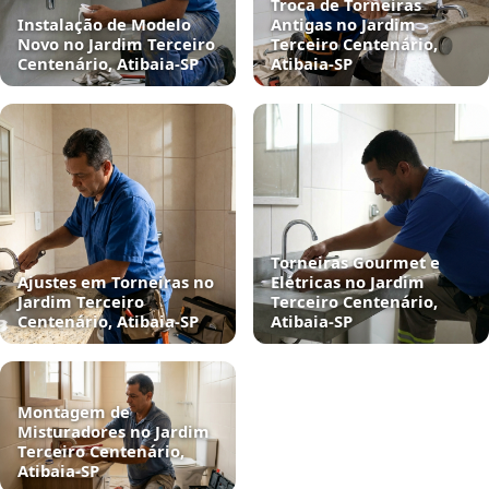
Troca de Torneiras
Instalação de Modelo
Antigas no Jardim
Novo no Jardim Terceiro
Terceiro Centenário,
Centenário, Atibaia‑SP
Atibaia‑SP
Torneiras Gourmet e
Ajustes em Torneiras no
Elétricas no Jardim
Jardim Terceiro
Terceiro Centenário,
Centenário, Atibaia‑SP
Atibaia‑SP
Montagem de
Misturadores no Jardim
Terceiro Centenário,
Atibaia‑SP