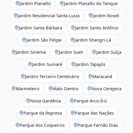
Jardim Planalto
Jardim Planalto do Tanque
Jardim Residencial Santa Luiza
Jardim Roseli
Jardim Santa Bárbara
Jardim Santo Antônio
Jardim São Felipe
Jardim Shangri-Lá
Jardim Siriema
Jardim Sueli
Jardim Suíça
Jardim Sumaré
Jardim Tapajós
Jardim Terceiro Centenário
Maracanã
Marmeleiro
Mato Dentro
Nova Cerejeira
Nova Gardênia
Parque Arco-Íris
Parque da Represa
Parque das Nações
Parque dos Coqueiros
Parque Fernão Dias