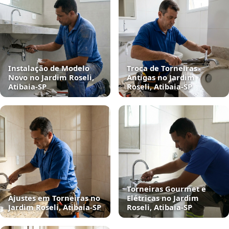
Instalação de Modelo
Troca de Torneiras
Novo no Jardim Roseli,
Antigas no Jardim
Atibaia‑SP
Roseli, Atibaia‑SP
Torneiras Gourmet e
Ajustes em Torneiras no
Elétricas no Jardim
Jardim Roseli, Atibaia‑SP
Roseli, Atibaia‑SP