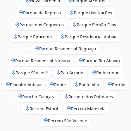
Nova Gardênia
Parque Arco-Íris
Parque da Represa
Parque das Nações
Parque dos Coqueiros
Parque Fernão Dias
Parque Piracema
Parque Residencial Atibaia
Parque Residencial Itaguaçu
Parque Residencial Nirvana
Parque Rio Abaixo
Parque São José
Pau Arcado
Pinheirinho
Planalto Atibaia
Ponte
Ponte Alta
Portão
Rancho Caioçara
Recanto dos Palmares
Recreio Estoril
Recreio Maristela
Recreio São Vicente