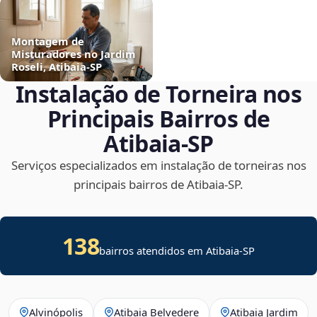
Montagem de
Misturadores no Jardim
Roseli, Atibaia‑SP
Instalação de Torneira nos
Principais Bairros de
Atibaia‑SP
Serviços especializados em instalação de torneiras nos
principais bairros de Atibaia‑SP.
138
bairros atendidos em Atibaia-SP
Alvinópolis
Atibaia Belvedere
Atibaia Jardim