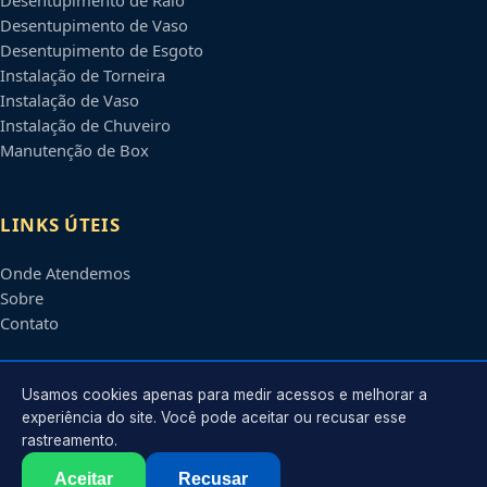
Desentupimento de Vaso
Desentupimento de Esgoto
Instalação de Torneira
Instalação de Vaso
Instalação de Chuveiro
Manutenção de Box
LINKS ÚTEIS
Onde Atendemos
Sobre
Contato
CONTATO
Usamos cookies apenas para medir acessos e melhorar a
experiência do site. Você pode aceitar ou recusar esse
rastreamento.
Atendimento em
Atibaia
-
SP
e regiões parceiras
contato@encanadorematibaia.com.br
Aceitar
Recusar