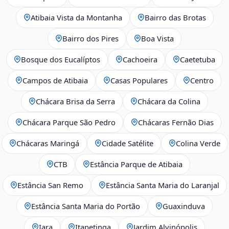
Atibaia Vista da Montanha
Bairro das Brotas
Bairro dos Pires
Boa Vista
Bosque dos Eucalíptos
Cachoeira
Caetetuba
Campos de Atibaia
Casas Populares
Centro
Chácara Brisa da Serra
Chácara da Colina
Chácara Parque São Pedro
Chácaras Fernão Dias
Chácaras Maringá
Cidade Satélite
Colina Verde
CTB
Estância Parque de Atibaia
Estância San Remo
Estância Santa Maria do Laranjal
Estância Santa Maria do Portão
Guaxinduva
Iara
Itapetinga
Jardim Alvinópolis