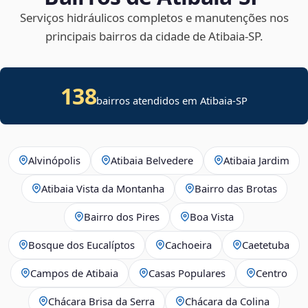
Serviços hidráulicos completos e manutenções nos
principais bairros da cidade de Atibaia‑SP.
138
bairros atendidos em Atibaia-SP
Alvinópolis
Atibaia Belvedere
Atibaia Jardim
Atibaia Vista da Montanha
Bairro das Brotas
Bairro dos Pires
Boa Vista
Bosque dos Eucalíptos
Cachoeira
Caetetuba
Campos de Atibaia
Casas Populares
Centro
Chácara Brisa da Serra
Chácara da Colina