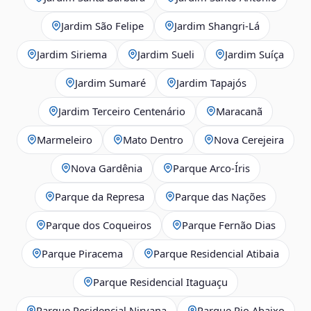
Jardim São Felipe
Jardim Shangri-Lá
Jardim Siriema
Jardim Sueli
Jardim Suíça
Jardim Sumaré
Jardim Tapajós
Jardim Terceiro Centenário
Maracanã
Marmeleiro
Mato Dentro
Nova Cerejeira
Nova Gardênia
Parque Arco-Íris
Parque da Represa
Parque das Nações
Parque dos Coqueiros
Parque Fernão Dias
Parque Piracema
Parque Residencial Atibaia
Parque Residencial Itaguaçu
Parque Residencial Nirvana
Parque Rio Abaixo