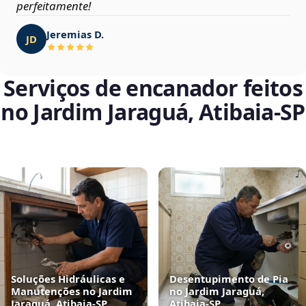
perfeitamente!
Jeremias D.
JD
Serviços de encanador feitos
no Jardim Jaraguá, Atibaia‑SP
Soluções Hidráulicas e
Desentupimento de Pia
Manutenções no Jardim
no Jardim Jaraguá,
Jaraguá, Atibaia‑SP
Atibaia‑SP