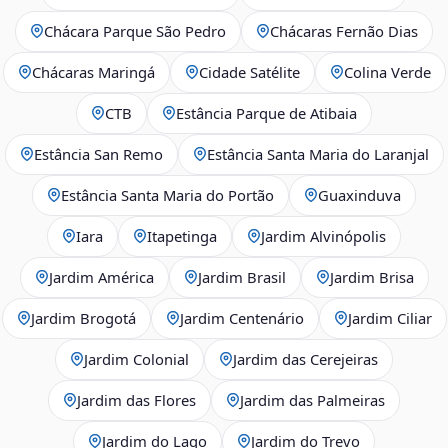
Chácara Parque São Pedro
Chácaras Fernão Dias
Chácaras Maringá
Cidade Satélite
Colina Verde
CTB
Estância Parque de Atibaia
Estância San Remo
Estância Santa Maria do Laranjal
Estância Santa Maria do Portão
Guaxinduva
Iara
Itapetinga
Jardim Alvinópolis
Jardim América
Jardim Brasil
Jardim Brisa
Jardim Brogotá
Jardim Centenário
Jardim Ciliar
Jardim Colonial
Jardim das Cerejeiras
Jardim das Flores
Jardim das Palmeiras
Jardim do Lago
Jardim do Trevo