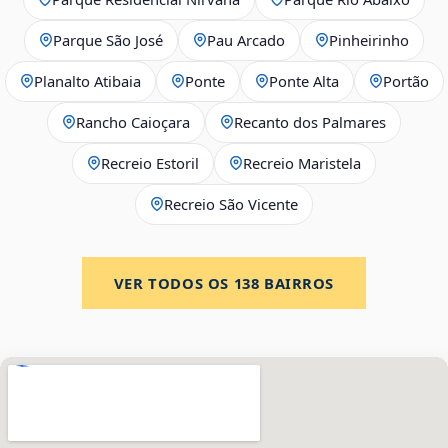
Parque São José
Pau Arcado
Pinheirinho
Planalto Atibaia
Ponte
Ponte Alta
Portão
Rancho Caioçara
Recanto dos Palmares
Recreio Estoril
Recreio Maristela
Recreio São Vicente
VER TODOS OS
138
BAIRROS