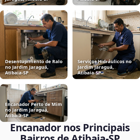
Desentupimento de Ralo
Serviços Hidráulicos no
no Jardim Jaraguá,
Jardim Jaraguá,
Atibaia‑SP
Atibaia‑SP
Encanador Perto de Mim
no Jardim Jaraguá,
Atibaia‑SP
Encanador nos Principais
Bairros de Atibaia‑SP