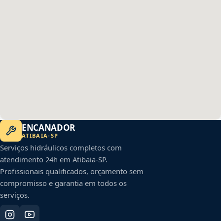
ENCANADOR
ATIBAIA
-
SP
Serviços hidráulicos completos com
atendimento 24h em
Atibaia
-
SP
.
Profissionais qualificados, orçamento sem
compromisso e garantia em todos os
serviços.