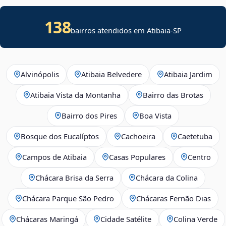
138
bairros atendidos em Atibaia-SP
Alvinópolis
Atibaia Belvedere
Atibaia Jardim
Atibaia Vista da Montanha
Bairro das Brotas
Bairro dos Pires
Boa Vista
Bosque dos Eucalíptos
Cachoeira
Caetetuba
Campos de Atibaia
Casas Populares
Centro
Chácara Brisa da Serra
Chácara da Colina
Chácara Parque São Pedro
Chácaras Fernão Dias
Chácaras Maringá
Cidade Satélite
Colina Verde