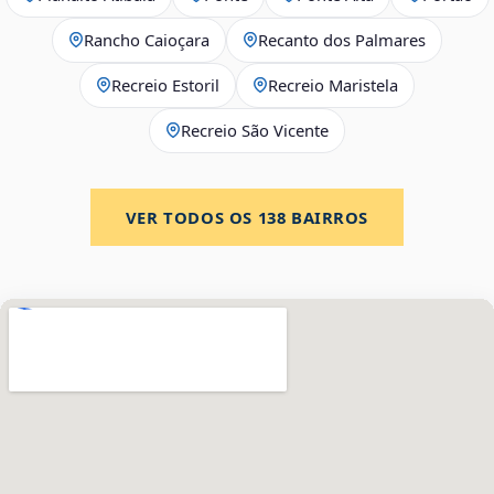
Rancho Caioçara
Recanto dos Palmares
Recreio Estoril
Recreio Maristela
Recreio São Vicente
VER TODOS OS
138
BAIRROS