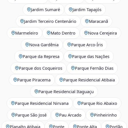
Jardim Sumaré
Jardim Tapajós
Jardim Terceiro Centenário
Maracanã
Marmeleiro
Mato Dentro
Nova Cerejeira
Nova Gardênia
Parque Arco-Íris
Parque da Represa
Parque das Nações
Parque dos Coqueiros
Parque Fernão Dias
Parque Piracema
Parque Residencial Atibaia
Parque Residencial Itaguaçu
Parque Residencial Nirvana
Parque Rio Abaixo
Parque São José
Pau Arcado
Pinheirinho
Planalto Atibaia
Ponte
Ponte Alta
Portão