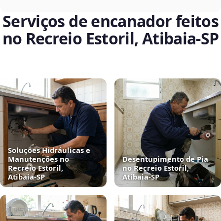
Serviços de encanador feitos
no Recreio Estoril, Atibaia‑SP
Soluções Hidráulicas e
Manutenções no
Desentupimento de Pia
Recreio Estoril,
no Recreio Estoril,
Atibaia‑SP
Atibaia‑SP