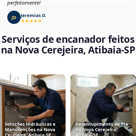
perfeitamente!
Jeremias D.
JD
Serviços de encanador feitos
na Nova Cerejeira, Atibaia‑SP
Soluções Hidráulicas e
Desentupimento de Pia
Manutenções na Nova
na Nova Cerejeira,
Cerejeira, Atibaia‑SP
Atibaia‑SP