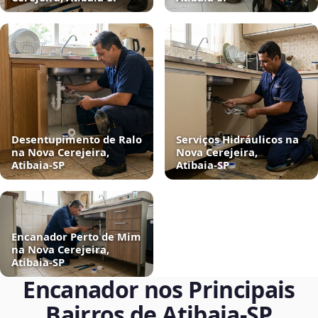
Desentupimento de Ralo
Serviços Hidráulicos na
na Nova Cerejeira,
Nova Cerejeira,
Atibaia‑SP
Atibaia‑SP
Encanador Perto de Mim
na Nova Cerejeira,
Atibaia‑SP
Encanador nos Principais
Bairros de Atibaia‑SP