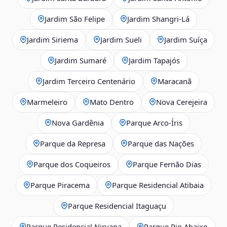
Jardim São Felipe
Jardim Shangri-Lá
Jardim Siriema
Jardim Sueli
Jardim Suíça
Jardim Sumaré
Jardim Tapajós
Jardim Terceiro Centenário
Maracanã
Marmeleiro
Mato Dentro
Nova Cerejeira
Nova Gardênia
Parque Arco-Íris
Parque da Represa
Parque das Nações
Parque dos Coqueiros
Parque Fernão Dias
Parque Piracema
Parque Residencial Atibaia
Parque Residencial Itaguaçu
Parque Residencial Nirvana
Parque Rio Abaixo