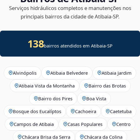
Serviços hidráulicos completos e manutenções nos
principais bairros da cidade de Atibaia‑SP.
138
bairros atendidos em Atibaia-SP
Alvinópolis
Atibaia Belvedere
Atibaia Jardim
Atibaia Vista da Montanha
Bairro das Brotas
Bairro dos Pires
Boa Vista
Bosque dos Eucalíptos
Cachoeira
Caetetuba
Campos de Atibaia
Casas Populares
Centro
Chácara Brisa da Serra
Chácara da Colina