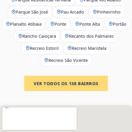
Parque São José
Pau Arcado
Pinheirinho
Planalto Atibaia
Ponte
Ponte Alta
Portão
Rancho Caioçara
Recanto dos Palmares
Recreio Estoril
Recreio Maristela
Recreio São Vicente
VER TODOS OS
138
BAIRROS