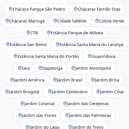
Chácara Parque São Pedro
Chácaras Fernão Dias
Chácaras Maringá
Cidade Satélite
Colina Verde
CTB
Estância Parque de Atibaia
Estância San Remo
Estância Santa Maria do Laranjal
Estância Santa Maria do Portão
Guaxinduva
Iara
Itapetinga
Jardim Alvinópolis
Jardim América
Jardim Brasil
Jardim Brisa
Jardim Brogotá
Jardim Centenário
Jardim Ciliar
Jardim Colonial
Jardim das Cerejeiras
Jardim das Flores
Jardim das Palmeiras
Jardim do Lago
Jardim do Trevo