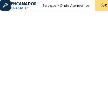
ENCANADOR
Serviços
Onde Atendemos
O
ATIBAIA
-
SP